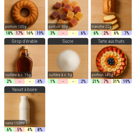
portion 100g
portion 30g
tranche 30g
18%
17%
16%
19%
3%
-
-
6%
6%
2%
6%
7%
Sirop d'érable
Sucre
Tarte aux fruits
cuillère à s. 15g
cuillère à c. 5g
portion 140g
2%
-
-
4%
1%
-
-
2%
21%
7%
31%
19%
Yaourt à boire
verre 150ml
6%
5%
4%
8%