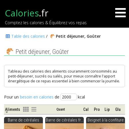
Calories
.fr
Comptez les calories & Équilibrez vos repas
Table des calories
/
Petit déjeuner, Goûter
Petit déjeuner, Goûter
Tableau des calories des aliments couramment consommés au
petit-déjeuner, sucrés ou salés, pour mieux connaître l'apport
énergétique de ce repas essentiel à bien commencer la journée.
Pour un
besoin en calories
de
kcal
Aliments
Quant
Cal
Pro
Lip
Glu
Barre de céréales
Barre de céréales fruits
Beignet à la confiture