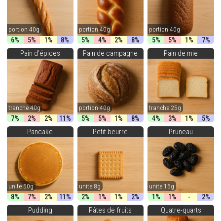
portion 40g
portion 40g
portion 40g
6%
5%
1%
8%
5%
4%
2%
8%
5%
5%
1%
7%
Pain d'épices
Pain de campagne
Pain de mie
tranche 40g
portion 40g
tranche 25g
7%
2%
2%
11%
5%
5%
1%
8%
4%
3%
1%
5%
Pancake
Petit beurre
Pruneau
unite 50g
unite 8g
unite 15g
8%
7%
2%
11%
2%
1%
1%
2%
1%
1%
-
2%
Pudding
Pâtes de fruits
Quatre-quarts