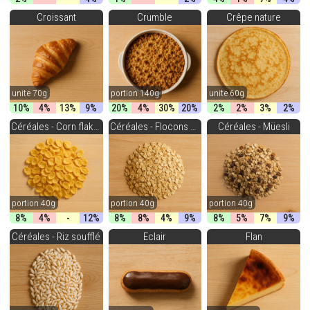
Croissant
Crumble
Crêpe nature
unite 70g
portion 140g
unite 60g
10%
4%
13%
9%
20%
4%
30%
20%
2%
2%
3%
2%
Céréales - Corn flakes
Céréales - Flocons avoine
Céréales - Müesli
portion 40g
portion 40g
portion 40g
8%
4%
-
12%
8%
8%
4%
9%
8%
5%
7%
9%
Céréales - Riz soufflé
Eclair
Flan