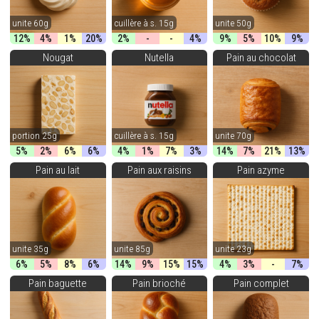
unite 60g
cuillère à s. 15g
unite 50g
12%
4%
1%
20%
2%
-
-
4%
9%
5%
10%
9%
Nougat
Nutella
Pain au chocolat
portion 25g
cuillère à s. 15g
unite 70g
5%
2%
6%
6%
4%
1%
7%
3%
14%
7%
21%
13%
Pain au lait
Pain aux raisins
Pain azyme
unite 35g
unite 85g
unite 23g
6%
5%
8%
6%
14%
9%
15%
15%
4%
3%
-
7%
Pain baguette
Pain brioché
Pain complet