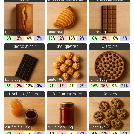
tranche 30g
unite 85g
barre 20g
6%
2%
6%
7%
10%
2%
16%
9%
6%
2%
10%
4%
Chocolat noir
Chouquettes
Clafoutis
barre 20g
unite 10g
unite 120g
6%
2%
12%
3%
2%
1%
4%
2%
16%
15%
9%
21%
Confiture / Gelée
Confiture allégée
Cookies
cuillère à s. 15g
cuillère à s. 15g
unite 17g
2%
-
-
4%
1%
-
-
2%
4%
1%
7%
4%