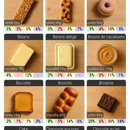
unite 25g
unite 25g
unite 50g
5%
3%
5%
6%
5%
2%
3%
7%
9%
4%
10%
9%
Beurre
Beurre allégé
Beurre de cacahuète
noisette 10g
noisette 10g
cuillère à s. 15g
4%
-
12%
-
2%
1%
6%
-
5%
5%
11%
1%
Biscotte
Brioche
Brownie
unite 10g
tranche 40g
unite 85g
2%
1%
1%
3%
8%
5%
14%
6%
20%
6%
30%
18%
Cake
Chausson aux pommes
Chocolat au lait