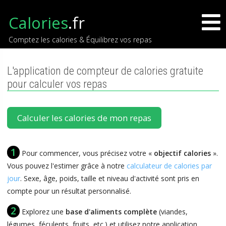
Calories
.fr
Comptez les calories & Équilibrez vos repas
L'application de compteur de calories gratuite
pour calculer vos repas
Calculer les calories de mon repas
1
Pour commencer, vous précisez votre «
objectif calories
».
Vous pouvez l'estimer grâce à notre
calculateur de calories par
jour
. Sexe, âge, poids, taille et niveau d'activité sont pris en
compte pour un résultat personnalisé.
2
Explorez une
base d'aliments complète
(viandes,
légumes, féculents, fruits, etc.) et utilisez notre application