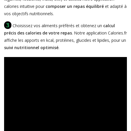
calories intuitive pour
composer un repas équilibré
et adapté à
vos objectifs nutritionnels.
3
Choisissez vos aliments préférés et obtenez un
calcul
précis des calories de votre repas
. Notre application Calories.fr
affiche les apports en kcal, protéines, glucides et lipides, pour un
suivi nutritionnel optimisé
.