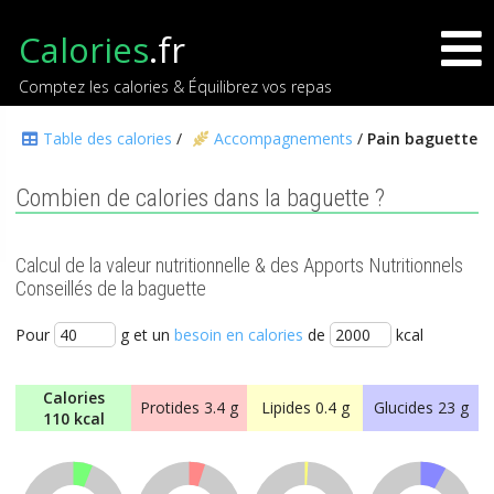
Calories
.fr
Comptez les calories & Équilibrez vos repas
Table des calories
/
Accompagnements
/
Pain baguette
Combien de calories dans la baguette ?
Calcul de la valeur nutritionnelle & des Apports Nutritionnels
Conseillés de la baguette
Pour
g et un
besoin en calories
de
kcal
Calories
Protides
3.4 g
Lipides
0.4 g
Glucides
23 g
110 kcal