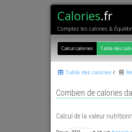
Calories
.fr
Comptez les calories & Équilib
Calcul calories
Table des calo
Table des calories
/
Re
Combien de calories dan
Calcul de la valeur nutrition
Pour
g et un
besoin 