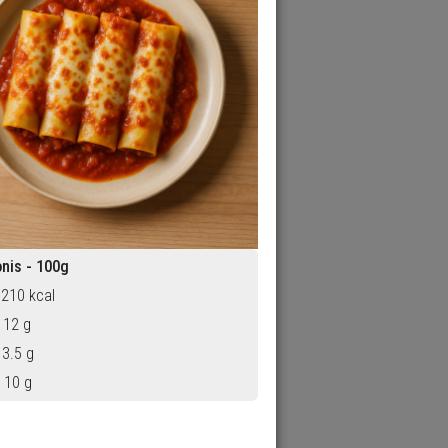
nis - 100g
 210 kcal
 12 g
13.5 g
 10 g