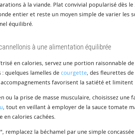
ations à la viande. Plat convivial popularisé dès le XV
onde entier et reste un moyen simple de varier les s
nel équilibré.
 cannellonis à une alimentation équilibrée
risé en calories, servez une portion raisonnable de 
s : quelques lamelles de
courgette
, des fleurettes d
s accompagnements favorisent la satiété et limitent 
ien ou la prise de masse musculaire, choisissez une f
fu
, tout en veillant à employer de la sauce tomate 
he en calories cachées.
r", remplacez la béchamel par une simple concassée 