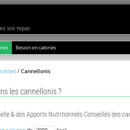
rez vos repas
ries
Besoin en calories
cettes
/
Cannellonis
s les cannellonis ?
nelle & des Apports Nutritionnels Conseillés des ca
en calories
de
kcal