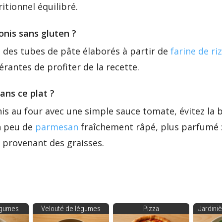
itionnel équilibré.
onis sans gluten ?
 des tubes de pâte élaborés à partir de
farine de riz
érantes de profiter de la recette.
ans ce plat ?
nis au four avec une simple sauce tomate, évitez la
n peu de
parmesan
fraîchement râpé, plus parfumé :
s provenant des graisses.
égumes
Velouté de légumes
Pizza
Jardini