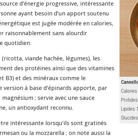
 source d'énergie progressive, intéressante
ersonne ayant besoin d'un apport soutenu
 énergétique est jugée modérée en calories,
r raisonnablement sans alourdir
e quotidien.
e (ricotta, viande hachée, légumes), les
ment des protéines ainsi que des vitamines
t B3) et des minéraux comme le
Cannello
e version à base d'épinards apporte, par
Calories
du magnésium ; servie avec une sauce
Protides
ène, un antioxydant reconnu.
Lipides 
Glucides
tre intéressante lorsqu'ils sont gratinés
rmesan ou la mozzarella ; on note aussi la