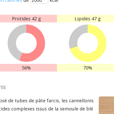
Protides
42 g
Lipides
47 g
56%
70%
nis
osé de tubes de pâte farcis, les cannellonis
cides complexes issus de la semoule de blé