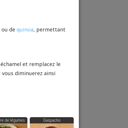
ou de
quinoa
, permettant
 béchamel et remplacez le
 vous diminuerez ainsi
ère de légumes
Gaspacho