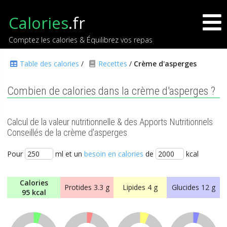
Calories
.fr
Comptez les calories & Équilibrez vos repas
Table des calories
/
Recettes
/
Crème d'asperges
Combien de calories dans la crème d'asperges ?
Calcul de la valeur nutritionnelle & des Apports Nutritionnels
Conseillés de la crème d'asperges
Pour
ml et un
besoin en calories
de
kcal
Calories
Protides
3.3 g
Lipides
4 g
Glucides
12 g
95 kcal