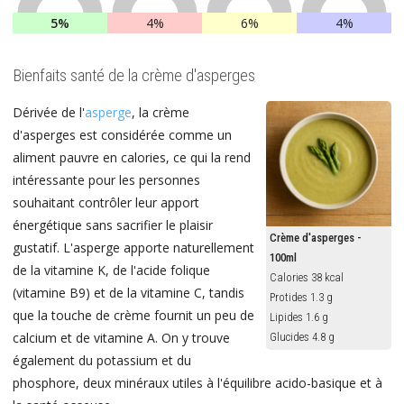
5%
4%
6%
4%
Bienfaits santé de la crème d'asperges
Dérivée de l'
asperge
, la crème
d'asperges est considérée comme un
aliment pauvre en calories, ce qui la rend
intéressante pour les personnes
souhaitant contrôler leur apport
énergétique sans sacrifier le plaisir
Crème d'asperges -
gustatif. L'asperge apporte naturellement
100ml
de la vitamine K, de l'acide folique
Calories 38 kcal
(vitamine B9) et de la vitamine C, tandis
Protides 1.3 g
que la touche de crème fournit un peu de
Lipides 1.6 g
calcium et de vitamine A. On y trouve
Glucides 4.8 g
également du potassium et du
phosphore, deux minéraux utiles à l'équilibre acido-basique et à