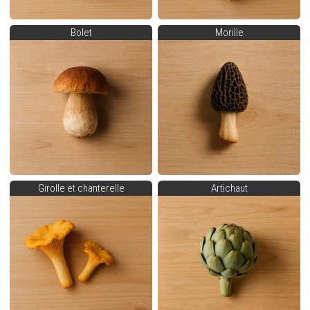
Bolet
Morille
Girolle et chanterelle
Artichaut