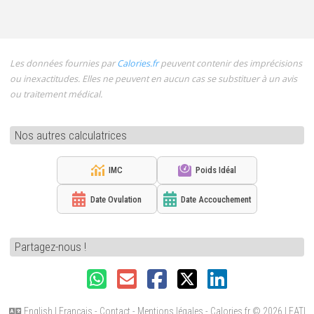
Les données fournies par
Calories.fr
peuvent contenir des imprécisions
ou inexactitudes. Elles ne peuvent en aucun cas se substituer à un avis
ou traitement médical.
Nos autres calculatrices
IMC
Poids Idéal
Date Ovulation
Date Accouchement
Partagez-nous !
English
|
Français
-
Contact
-
Mentions légales
- Calories.fr
© 2026 LEATI