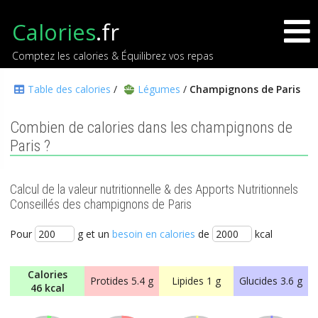
Calories
.fr
Comptez les calories & Équilibrez vos repas
Table des calories
/
Légumes
/
Champignons de Paris
Combien de calories dans les champignons de
Paris ?
Calcul de la valeur nutritionnelle & des Apports Nutritionnels
Conseillés des champignons de Paris
Pour
g et un
besoin en calories
de
kcal
Calories
Protides
5.4 g
Lipides
1 g
Glucides
3.6 g
46 kcal