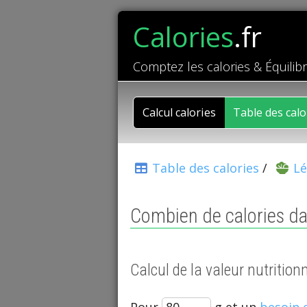
Calories
.fr
Comptez les calories & Équilib
Calcul calories
Table des calo
Table des calories
/
L
Combien de calories dan
Calcul de la valeur nutrition
Pour
g et un
besoin 