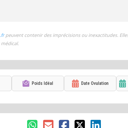
.fr
peuvent contenir des imprécisions ou inexactitudes. Ell
 médical.
Poids Idéal
Date Ovulation