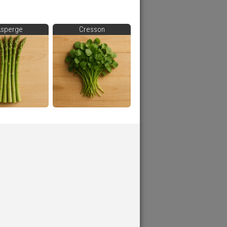
Asperge
Cresson