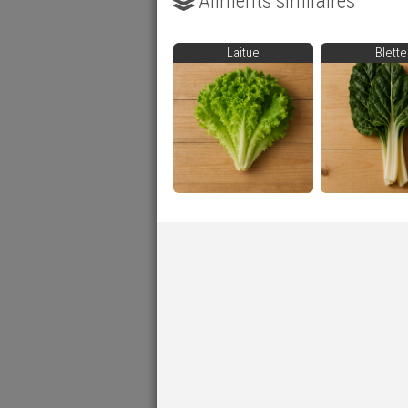
Aliments similaires
Laitue
Blette