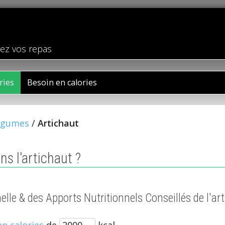
rez vos repas
ries
Besoin en calories
égumes
/
Artichaut
s l'artichaut ?
nelle & des Apports Nutritionnels Conseillés de l'ar
en calories
de
kcal