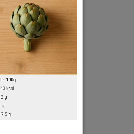
t - 100g
 40 kcal
 2 g
0 g
 7.5 g