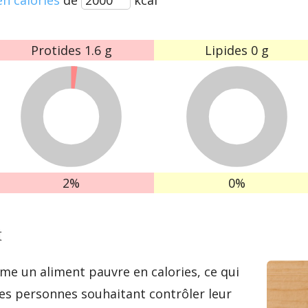
Protides
1.6 g
Lipides
0 g
2%
0%
t
me un aliment pauvre en calories, ce qui
 les personnes souhaitant contrôler leur