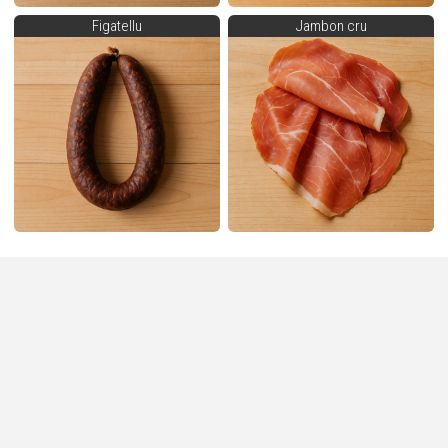
Figatellu
Jambon cru