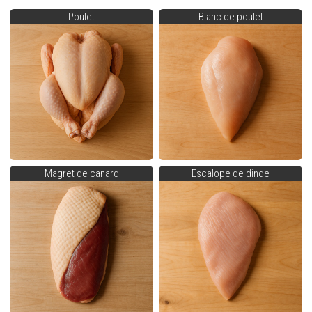
Poulet
Blanc de poulet
Magret de canard
Escalope de dinde