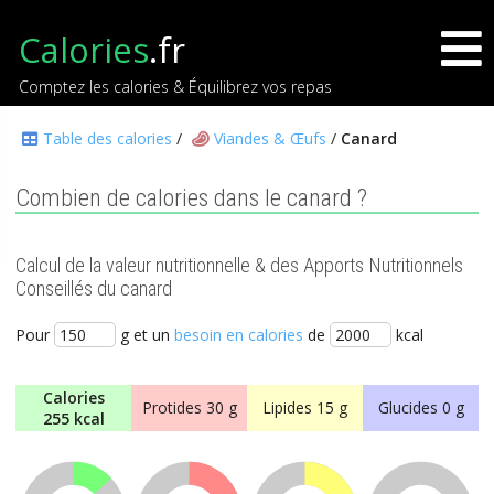
Calories
.fr
Comptez les calories & Équilibrez vos repas
Table des calories
/
Viandes & Œufs
/
Canard
Combien de calories dans le canard ?
Calcul de la valeur nutritionnelle & des Apports Nutritionnels
Conseillés du canard
Pour
g et un
besoin en calories
de
kcal
Calories
Protides
30 g
Lipides
15 g
Glucides
0 g
255 kcal