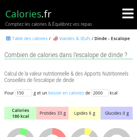
Calories
.fr
Comptez les calories & Équilibrez vos repas
Table des calories
/
Viandes & Œufs
/
Dinde - Escalope
Combien de calories dans l'escalope de dinde ?
Calcul de la valeur nutritionnelle & des Apports Nutritionnels
Conseillés de l'escalope de dinde
Pour
g et un
besoin en calories
de
kcal
Calories
Protides
33 g
Lipides
6 g
Glucides
0 g
186 kcal