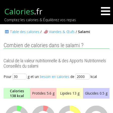
Calories
.fr
Comptez les calories & Équilibrez vos repas
Table des calories
/
Viandes & Œufs
/
Salami
Combien de calories dans le salami ?
Calcul de la valeur nutritionnelle & des Apports Nutritionnels
Conseillés du salami
Pour
g et un
besoin en calories
de
kcal
Calories
Protides
5.6 g
Lipides
13 g
Glucides
0.5 g
138 kcal