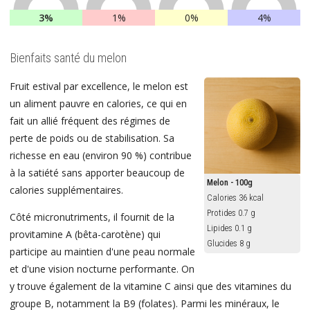
3%
1%
0%
4%
Bienfaits santé du melon
Fruit estival par excellence, le melon est
un aliment pauvre en calories, ce qui en
fait un allié fréquent des régimes de
perte de poids ou de stabilisation. Sa
richesse en eau (environ 90 %) contribue
à la satiété sans apporter beaucoup de
Melon - 100g
calories supplémentaires.
Calories 36 kcal
Protides 0.7 g
Côté micronutriments, il fournit de la
Lipides 0.1 g
provitamine A (bêta-carotène) qui
Glucides 8 g
participe au maintien d'une peau normale
et d'une vision nocturne performante. On
y trouve également de la vitamine C ainsi que des vitamines du
groupe B, notamment la B9 (folates). Parmi les minéraux, le