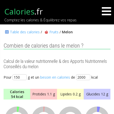
Calories
.fr
Comptez les calories & Équilibrez vos repas
Table des calories
/
Fruits
/
Melon
Combien de calories dans le melon ?
Calcul de la valeur nutritionnelle & des Apports Nutritionnels
Conseillés du melon
Pour
g et un
besoin en calories
de
kcal
Calories
Protides
1.1 g
Lipides
0.2 g
Glucides
12 g
54 kcal