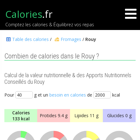
Calories
.fr
Comptez les calories & Équilibrez vos repas
Table des calories
/
Fromages
/
Rouy
Combien de calories dans le Rouy ?
Calcul de la valeur nutritionnelle & des Apports Nutritionnels
Conseillés du Rouy
Pour
g et un
besoin en calories
de
kcal
Calories
Protides
9.4 g
Lipides
11 g
Glucides
0 g
133 kcal