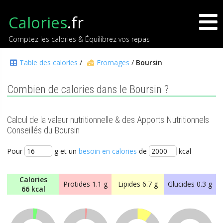
Calories
.fr
Comptez les calories & Équilibrez vos repas
Table des calories
/
Fromages
/
Boursin
Combien de calories dans le Boursin ?
Calcul de la valeur nutritionnelle & des Apports Nutritionnels
Conseillés du Boursin
Pour
g et un
besoin en calories
de
kcal
Calories
Protides
1.1 g
Lipides
6.7 g
Glucides
0.3 g
66 kcal