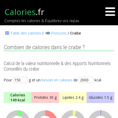
Calories
.fr
Comptez les calories & Équilibrez vos repas
Table des calories
/
Poissons
/
Crabe
Combien de calories dans le crabe ?
Calcul de la valeur nutritionnelle & des Apports Nutritionnels
Conseillés du crabe
Pour
g et un
besoin en calories
de
kcal
Calories
Protides
30 g
Lipides
2.4 g
Glucides
1.5 g
149 kcal