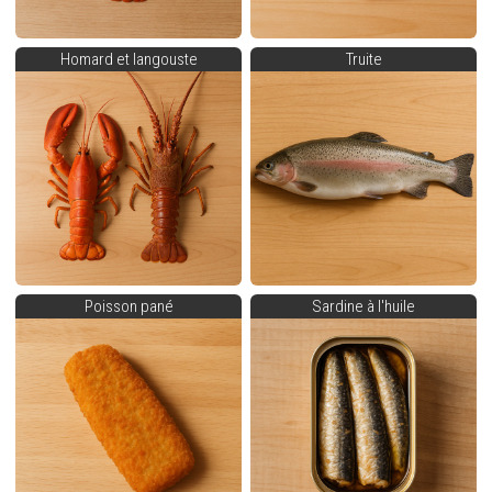
Homard et langouste
Truite
Poisson pané
Sardine à l'huile