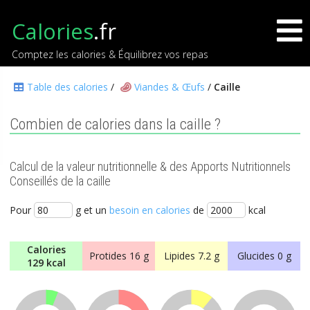
Calories
.fr
Comptez les calories & Équilibrez vos repas
Table des calories
/
Viandes & Œufs
/
Caille
Combien de calories dans la caille ?
Calcul de la valeur nutritionnelle & des Apports Nutritionnels
Conseillés de la caille
Pour
g et un
besoin en calories
de
kcal
Calories
Protides
16 g
Lipides
7.2 g
Glucides
0 g
129 kcal