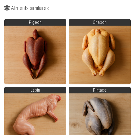
Aliments similaires
Pigeon
Chapon
Lapin
Pintade