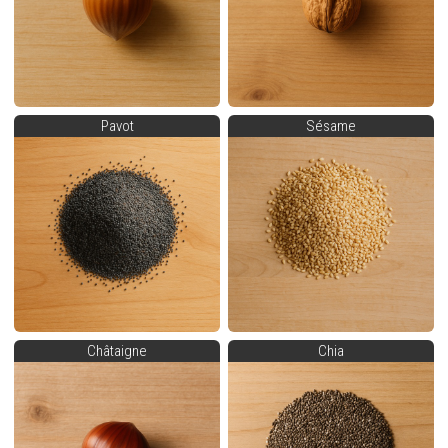
Pavot
Sésame
Châtaigne
Chia