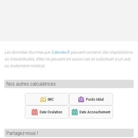
Les données fournies par
Calories.fr
peuvent contenir des imprécisions
ou inexactitudes. Elles ne peuvent en aucun cas se substituer à un avis
ou traitement médical.
Nos autres calculatrices
IMC
Poids Idéal
Date Ovulation
Date Accouchement
Partagez-nous !