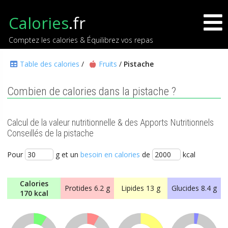
Calories
.fr
Comptez les calories & Équilibrez vos repas
Table des calories
/
Fruits
/
Pistache
Combien de calories dans la pistache ?
Calcul de la valeur nutritionnelle & des Apports Nutritionnels
Conseillés de la pistache
Pour
g et un
besoin en calories
de
kcal
Calories
Protides
6.2 g
Lipides
13 g
Glucides
8.4 g
170 kcal