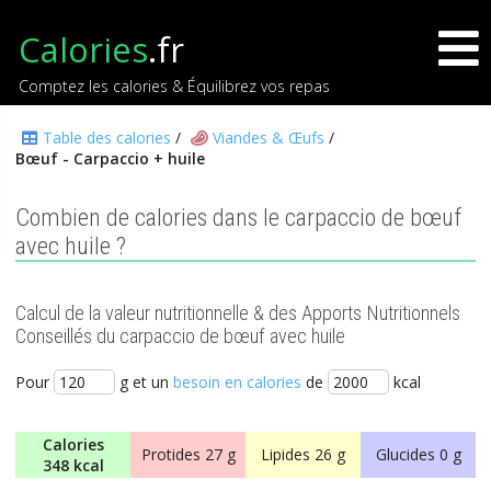
Calories
.fr
Comptez les calories & Équilibrez vos repas
Table des calories
/
Viandes & Œufs
/
Bœuf - Carpaccio + huile
Combien de calories dans le carpaccio de bœuf
avec huile ?
Calcul de la valeur nutritionnelle & des Apports Nutritionnels
Conseillés du carpaccio de bœuf avec huile
Pour
g et un
besoin en calories
de
kcal
Calories
Protides
27 g
Lipides
26 g
Glucides
0 g
348 kcal