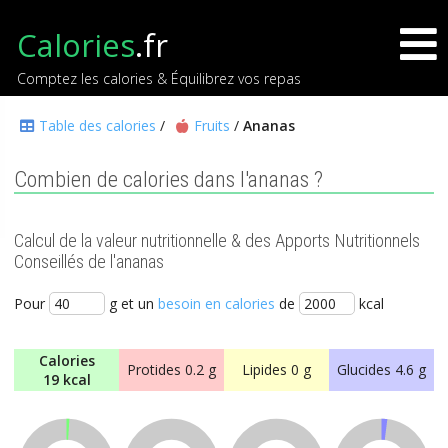
Calories
.fr
Comptez les calories & Équilibrez vos repas
Table des calories
/
Fruits
/
Ananas
Combien de calories dans l'ananas ?
Calcul de la valeur nutritionnelle & des Apports Nutritionnels
Conseillés de l'ananas
Pour
g et un
besoin en calories
de
kcal
Calories
Protides
0.2 g
Lipides
0 g
Glucides
4.6 g
19 kcal