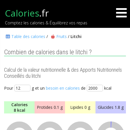
Calories
.fr
Comptez les calories & Équilibrez vos repas
Table des calories
/
Fruits
/
Litchi
Combien de calories dans le litchi ?
Calcul de la valeur nutritionnelle & des Apports Nutritionnels
Conseillés du litchi
Pour
g et un
besoin en calories
de
kcal
Calories
Protides
0.1 g
Lipides
0 g
Glucides
1.8 g
8 kcal