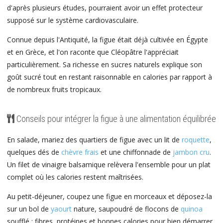
d'après plusieurs études, pourraient avoir un effet protecteur
supposé sur le système cardiovasculaire.
Connue depuis l'Antiquité, la figue était déjà cultivée en Égypte
et en Grèce, et l'on raconte que Cléopâtre l'appréciait
particulièrement. Sa richesse en sucres naturels explique son
goût sucré tout en restant raisonnable en calories par rapport à
de nombreux fruits tropicaux.
Conseils pour intégrer la figue à une alimentation équilibrée
En salade, mariez des quartiers de figue avec un lit de
roquette
,
quelques dés de
chèvre frais
et une chiffonnade de
jambon cru
.
Un filet de vinaigre balsamique relèvera l'ensemble pour un plat
complet où les calories restent maîtrisées.
Au petit-déjeuner, coupez une figue en morceaux et déposez-la
sur un bol de
yaourt
nature, saupoudré de flocons de
quinoa
soufflé : fibres, protéines et bonnes calories pour bien démarrer