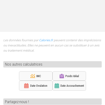
Les données fournies par
Calories.fr
peuvent contenir des imprécisions
ou inexactitudes. Elles ne peuvent en aucun cas se substituer à un avis
ou traitement médical.
Nos autres calculatrices
IMC
Poids Idéal
Date Ovulation
Date Accouchement
Partagez-nous !