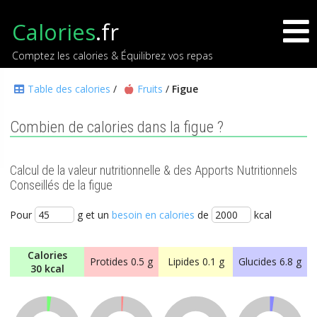
Calories
.fr
Comptez les calories & Équilibrez vos repas
Table des calories
/
Fruits
/
Figue
Combien de calories dans la figue ?
Calcul de la valeur nutritionnelle & des Apports Nutritionnels
Conseillés de la figue
Pour
g et un
besoin en calories
de
kcal
Calories
Protides
0.5 g
Lipides
0.1 g
Glucides
6.8 g
30 kcal