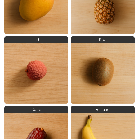
Litchi
Kiwi
Datte
Banane