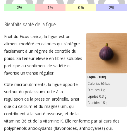
2%
1%
0%
2%
Bienfaits santé de la figue
Fruit du Ficus carica, la figue est un
aliment modéré en calories qui s'intègre
facilement à un régime de contrôle du
poids. Sa teneur élevée en fibres solubles
participe au sentiment de satiété et
favorise un transit régulier.
Figue - 100g
Calories 66 kcal
Côté micronutriments, la figue apporte
Protides 1 g
surtout du potassium, utile à la
Lipides 0.3 g
régulation de la pression artérielle, ainsi
Glucides 15 g
que du calcium et du magnésium, qui
contribuent à la santé osseuse, et de la
vitamine B6 et de la vitamine K. Elle renferme par ailleurs des
polyphénols antioxydants (flavonoïdes, anthocyanes) qui,