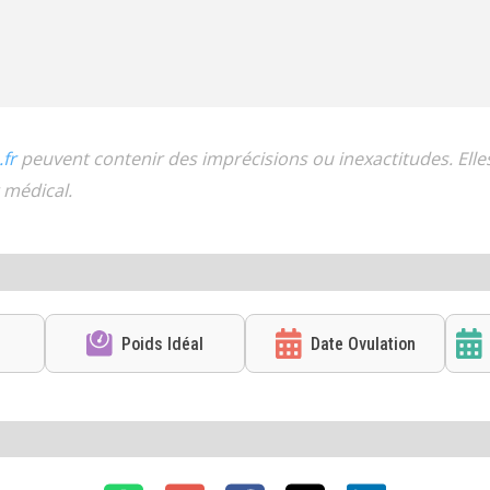
.fr
peuvent contenir des imprécisions ou inexactitudes. Ell
 médical.
Poids Idéal
Date Ovulation