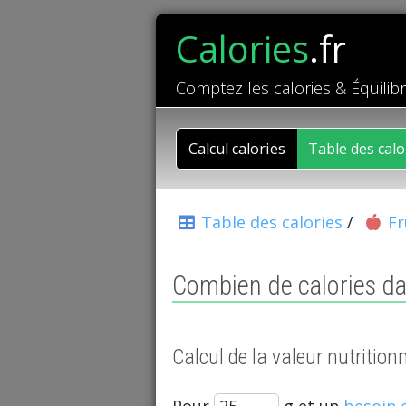
Calories
.fr
Comptez les calories & Équilib
Calcul calories
Table des calo
Table des calories
/
Fr
Combien de calories da
Calcul de la valeur nutritio
Pour
g et un
besoin 