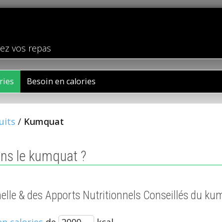
rez vos repas
ries
Besoin en calories
uits
/
Kumquat
ns le kumquat ?
nnelle & des Apports Nutritionnels Conseillés du k
en calories
de
kcal