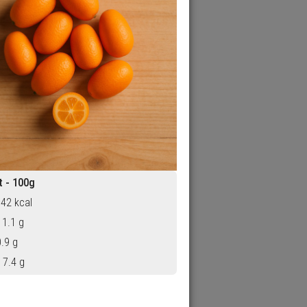
 - 100g
 42 kcal
 1.1 g
0.9 g
 7.4 g