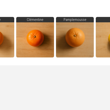
e
Clémentine
Pamplemousse