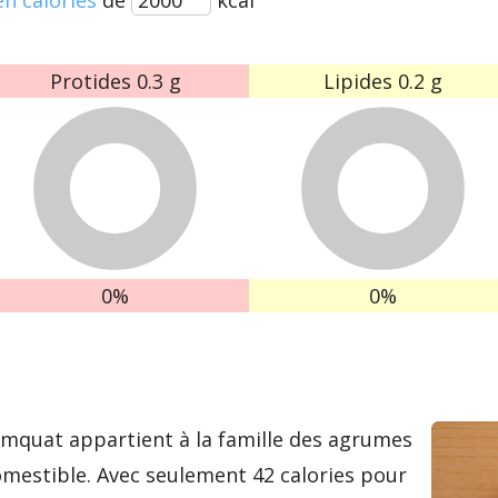
Protides
0.3 g
Lipides
0.2 g
0%
0%
 kumquat appartient à la famille des agrumes
omestible. Avec seulement 42 calories pour