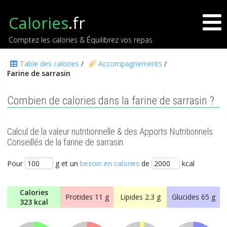
Calories
.fr
Comptez les calories & Équilibrez vos repas
Table des calories
/
Accompagnements
/
Farine de sarrasin
Combien de calories dans la farine de sarrasin ?
Calcul de la valeur nutritionnelle & des Apports Nutritionnels
Conseillés de la farine de sarrasin
Pour
g et un
besoin en calories
de
kcal
Calories
Protides
11 g
Lipides
2.3 g
Glucides
65 g
323 kcal