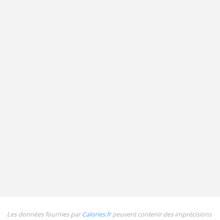
Les données fournies par
Calories.fr
peuvent contenir des imprécisions